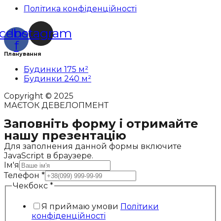
Політика конфіденційності
cebook-
Instagram
f
Планування
Будинки 175 м²
Будинки 240 м²
Copyright © 2025
МАЄТОК ДЕВЕЛОПМЕНТ
Заповніть форму і отримайте
нашу презентацію
Для заполнения данной формы включите
JavaScript в браузере.
Ім'я
Телефон
*
Чекбокс
*
Я приймаю умови
Політики
конфіденційності